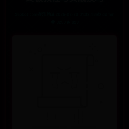
365bet.com娱乐场
⌛ 2026-02-20 01:02:48
✍️ admin
👁️ 3230
🔥 923