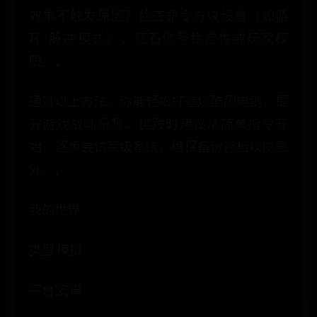
效果不触发原因？检查命令方块设置（如循
环/脉冲模式）、红石信号稳定性或玩家权
限。、
通过以上方法，你能轻松打造炫酷闪电剑，提
升游戏战斗乐趣。实践时建议从简单指令开
始，逐步尝试高级系统，确保备份存档以防意
外。、
我的世界
类型:模拟
平台:安卓