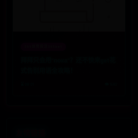
365体育投注365bet
拜拜只会用"пока"？还不快来get花
式告别用语全攻略！
⌛ 08-01
👁️ 1682
友情链接