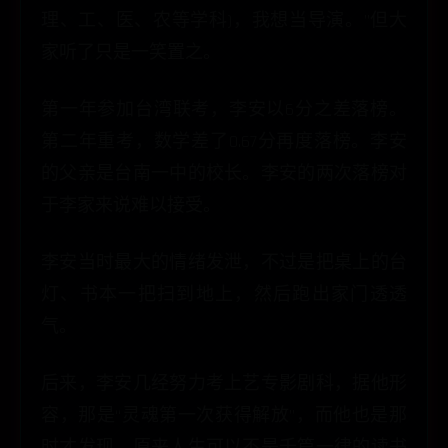
理、工、医、农等学科)，我想当导演。”但大
家听了只是一笑置之。
第一年参加台湾联考，李安以6分之差落榜。
第二年重考，数学差了0.67分再度落榜。李安
的父亲是台南一中的校长。李安的两次落榜对
于李家来说难以接受。
李安当时最大的情绪发泄，不过是把桌上的台
灯、书本一把扫到地上，然后跑出家门透透
气。
后来，李安几经努力考上艺专影剧科，据他形
容，那是“灵魂第一次获得解放”，而他也是那
时才发现，原来人生可以不是千篇一律的读书