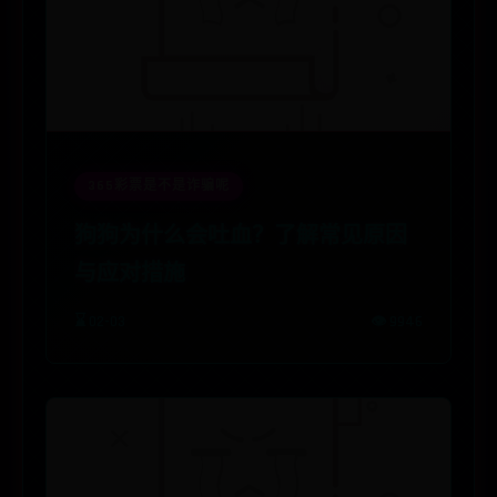
365彩票是不是诈骗呢
狗狗为什么会吐血？了解常见原因
与应对措施
⌛ 02-03
👁️ 9946